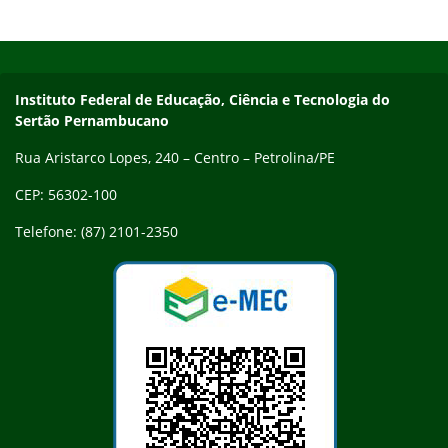
Início do rodapé
Fim do conteúdo
Endereço
Instituto Federal de Educação, Ciência e Tecnologia do
Sertão Pernambucano
Rua Aristarco Lopes, 240 – Centro – Petrolina/PE
CEP: 56302-100
Telefone: (87) 2101-2350