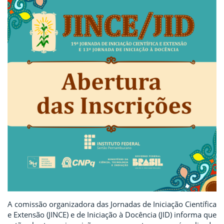
A comissão organizadora das Jornadas de Iniciação Científica
e Extensão (JINCE) e de Iniciação à Docência (JID) informa que