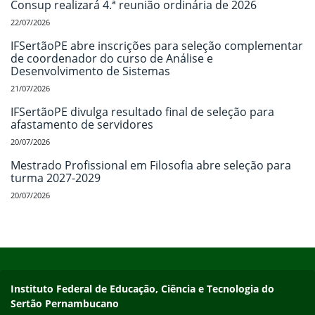
Consup realizará 4.ª reunião ordinária de 2026
22/07/2026
IFSertãoPE abre inscrições para seleção complementar
de coordenador do curso de Análise e
Desenvolvimento de Sistemas
21/07/2026
IFSertãoPE divulga resultado final de seleção para
afastamento de servidores
20/07/2026
Mestrado Profissional em Filosofia abre seleção para
turma 2027-2029
20/07/2026
Início do rodapé
Fim do conteúdo
Endereço
Instituto Federal de Educação, Ciência e Tecnologia do
Sertão Pernambucano