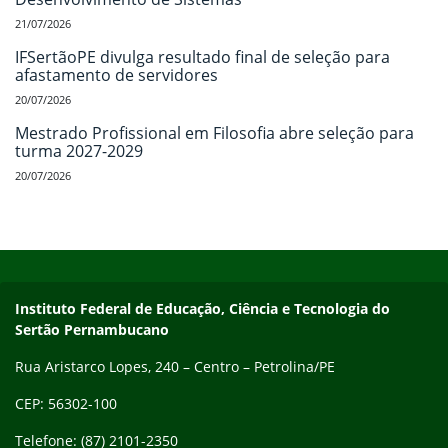
21/07/2026
IFSertãoPE divulga resultado final de seleção para
afastamento de servidores
20/07/2026
Mestrado Profissional em Filosofia abre seleção para
turma 2027-2029
20/07/2026
Início do rodapé
Fim do conteúdo
Endereço
Instituto Federal de Educação, Ciência e Tecnologia do
Sertão Pernambucano
Rua Aristarco Lopes, 240 – Centro – Petrolina/PE
CEP: 56302-100
Telefone: (87) 2101-2350