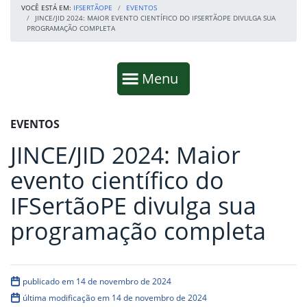
VOCÊ ESTÁ EM:
IFSERTÃOPE
EVENTOS
JINCE/JID 2024: MAIOR EVENTO CIENTÍFICO DO IFSERTÃOPE DIVULGA SUA
PROGRAMAÇÃO COMPLETA
Início da navegação
Mostrar
Menu
Fim da navegação
Início do conteúdo
EVENTOS
JINCE/JID 2024: Maior
evento científico do
IFSertãoPE divulga sua
programação completa
publicado em 14 de novembro de 2024
última modificação em 14 de novembro de 2024