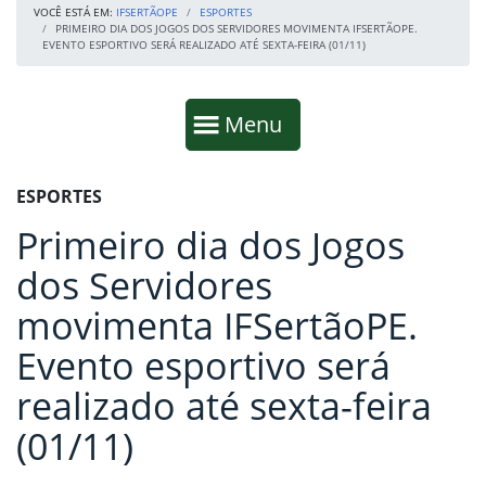
VOCÊ ESTÁ EM:
IFSERTÃOPE
ESPORTES
PRIMEIRO DIA DOS JOGOS DOS SERVIDORES MOVIMENTA IFSERTÃOPE.
EVENTO ESPORTIVO SERÁ REALIZADO ATÉ SEXTA-FEIRA (01/11)
Início da navegação
Mostrar
Menu
Fim da navegação
Início do conteúdo
ESPORTES
Primeiro dia dos Jogos
dos Servidores
movimenta IFSertãoPE.
Evento esportivo será
realizado até sexta-feira
(01/11)