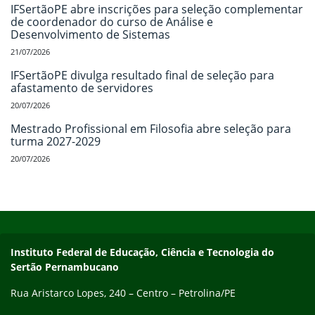
IFSertãoPE abre inscrições para seleção complementar
de coordenador do curso de Análise e
Desenvolvimento de Sistemas
21/07/2026
IFSertãoPE divulga resultado final de seleção para
afastamento de servidores
20/07/2026
Mestrado Profissional em Filosofia abre seleção para
turma 2027-2029
20/07/2026
Início do rodapé
Fim do conteúdo
Endereço
Instituto Federal de Educação, Ciência e Tecnologia do
Sertão Pernambucano
Rua Aristarco Lopes, 240 – Centro – Petrolina/PE