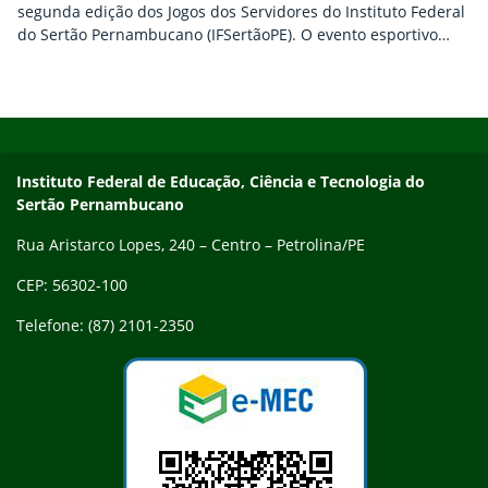
segunda edição dos Jogos dos Servidores do Instituto Federal
do Sertão Pernambucano (IFSertãoPE). O evento esportivo
acontecerá em Petrolina entre os dias 30 de outubro e 1º de
novembro. Os servidores do IFSertãoPE poderão se inscrever
em diversas modalidades esportivas, como futsal, vôlei, vôlei
Início do rodapé
Fim do conteúdo
de areia, basquete masculino…
Endereço
Instituto Federal de Educação, Ciência e Tecnologia do
Sertão Pernambucano
Rua Aristarco Lopes, 240 – Centro – Petrolina/PE
CEP: 56302-100
Telefone: (87) 2101-2350