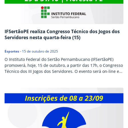
IFSertãoPE realiza Congresso Técnico dos Jogos dos
Servidores nesta quarta-feira (15)
Esportes
-
15 de outubro de 2025
O Instituto Federal do Sertão Pernambucano (IFSertãoPE)
promoverá, hoje, 15 de outubro, a partir das 17h, o Congresso
Técnico dos III Jogos dos Servidores. O evento será on-line e
ocorrerá por meio do link: https://meet.google.com/peo-cnsd-
vee. Durante o congresso, serão apresentados: As regras
gerais e as formas de disputa das modalidades; Orientações
importantes sobre o evento. É indispensável a participação
de…