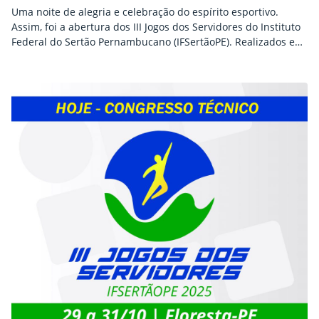
Uma noite de alegria e celebração do espírito esportivo.
Assim, foi a abertura dos III Jogos dos Servidores do Instituto
Federal do Sertão Pernambucano (IFSertãoPE). Realizados em
Floresta-PE, os jogos deste ano reúnem 239
servidores/atletas, entre ativos e aposentados, e disputas em
12: futsal, voleibol, basquete 3×3, vôlei de areia, queimada,
natação, atletismo, xadrez, tênis de mesa, dominó, dama e…