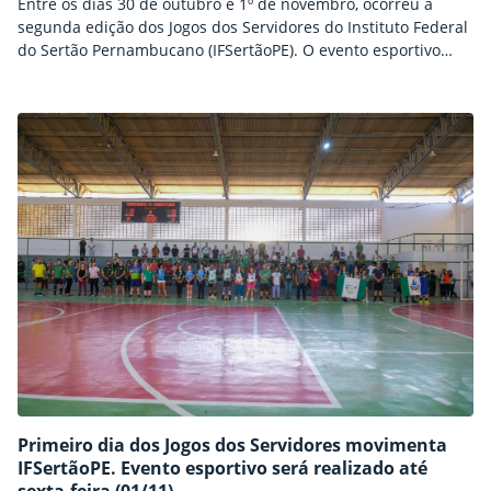
Entre os dias 30 de outubro e 1º de novembro, ocorreu a
segunda edição dos Jogos dos Servidores do Instituto Federal
do Sertão Pernambucano (IFSertãoPE). O evento esportivo
contou com a presença de cerca de 250 servidores em 12
modalidades disputadas. Hoje, primeiro de novembro,
aconteceu a cerimônia de encerramento, com a entrega de
medalhas e o sorteio de brindes…
Primeiro dia dos Jogos dos Servidores movimenta
IFSertãoPE. Evento esportivo será realizado até