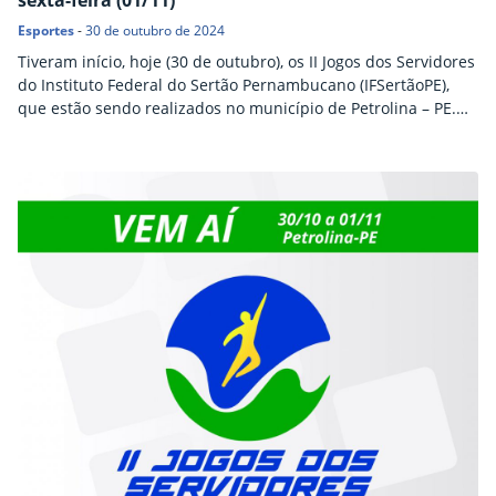
sexta-feira (01/11)
Esportes
-
30 de outubro de 2024
Tiveram início, hoje (30 de outubro), os II Jogos dos Servidores
do Instituto Federal do Sertão Pernambucano (IFSertãoPE),
que estão sendo realizados no município de Petrolina – PE.
No primeiro dia do evento, ocorreram disputas de dominó,
dama, tênis de mesa, vôlei de areia, voleibol, basquete 3×3 e
futebol de salão. Os jogos ocorrem até sexta-feira (1º de
novembro). Ao…