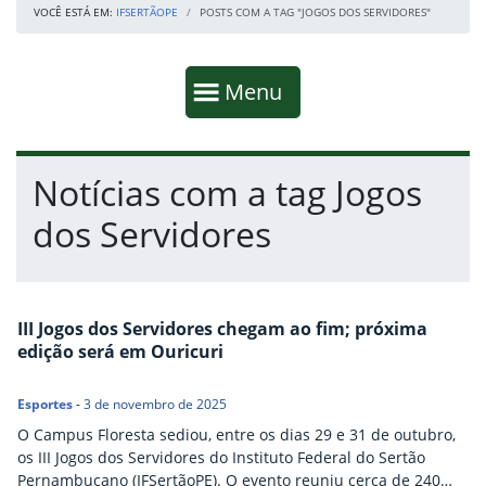
VOCÊ ESTÁ EM:
IFSERTÃOPE
POSTS COM A TAG "JOGOS DOS SERVIDORES"
Início da navegação
Mostrar
Menu
Fim da navegação
Início do conteúdo
Notícias com a tag Jogos
dos Servidores
III Jogos dos Servidores chegam ao fim; próxima
edição será em Ouricuri
Esportes
-
3 de novembro de 2025
O Campus Floresta sediou, entre os dias 29 e 31 de outubro,
os III Jogos dos Servidores do Instituto Federal do Sertão
Pernambucano (IFSertãoPE). O evento reuniu cerca de 240