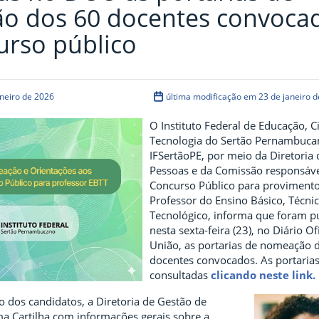
o dos 60 docentes convoca
rso público
neiro de 2026
última modificação em 23 de janeiro 
O Instituto Federal de Educação, C
Tecnologia do Sertão Pernambuca
IFSertãoPE, por meio da Diretoria
Pessoas e da Comissão responsáve
Concurso Público para provimento
Professor do Ensino Básico, Técni
Tecnológico, informa que foram p
nesta sexta-feira (23), no Diário Of
União, as portarias de nomeação 
docentes convocados. As portaria
consultadas
clicando neste link.
ão dos candidatos, a Diretoria de Gestão de
a Cartilha com informações gerais sobre a