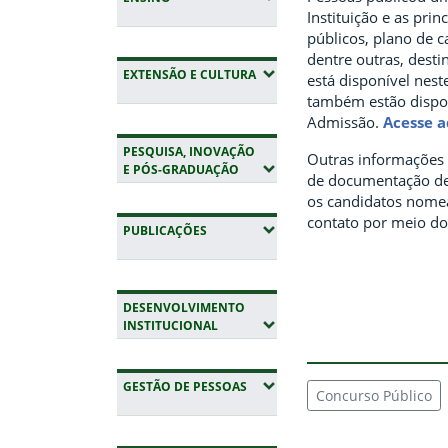
Instituição e as pri
públicos, plano de ca
dentre outras, dest
(EXPANDIR SUBMENUS)
EXTENSÃO E CULTURA
está disponível neste
também estão dispon
Admissão.
Acesse a
PESQUISA, INOVAÇÃO
Outras informações 
(EXPANDIR SUBMENUS)
E PÓS-GRADUAÇÃO
de documentação de 
os candidatos nome
contato por meio do
(EXPANDIR SUBMENUS)
PUBLICAÇÕES
DESENVOLVIMENTO
(EXPANDIR SUBMENUS)
INSTITUCIONAL
(EXPANDIR SUBMENUS)
GESTÃO DE PESSOAS
Concurso Público