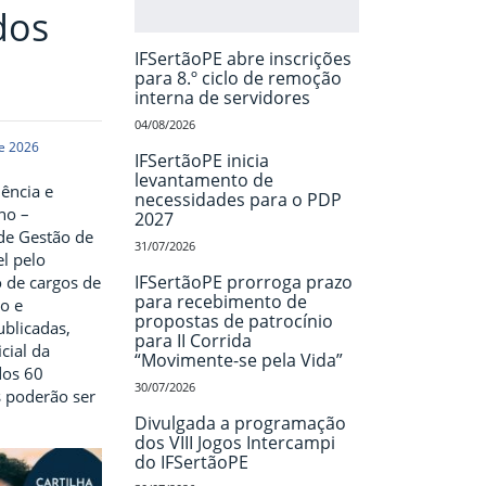
dos
IFSertãoPE abre inscrições
para 8.º ciclo de remoção
interna de servidores
04/08/2026
de 2026
IFSertãoPE inicia
levantamento de
iência e
necessidades para o PDP
no –
2027
 de Gestão de
31/07/2026
l pelo
IFSertãoPE prorroga prazo
 de cargos de
para recebimento de
co e
propostas de patrocínio
ublicadas,
para II Corrida
icial da
“Movimente-se pela Vida”
dos 60
30/07/2026
s poderão ser
Divulgada a programação
dos VIII Jogos Intercampi
do IFSertãoPE