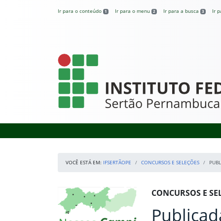
Pular para o conteúdo
Ir para o conteúdo
Ir para o menu
Ir para a busca
Ir 
1
2
3
IFSertãoPE
VOCÊ ESTÁ EM:
IFSERTÃOPE
CONCURSOS E SELEÇÕES
PUBL
Início da navegação
Mapa Campi
Início do conteúdo
CONCURSOS E SE
Publicad