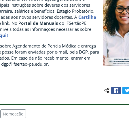
ncipais instruções sobre deveres dos servidores
rreira, salários e benefícios, Estágio Probatório,
inadas aos novos servidores docentes. A
Cartilha
 link. No P
ortal de Manuais
do IFSertãoPE
íveis todas as informações necessárias sobre
qui!
sobre Agendamento de Perícia Médica e entrega
posse foram enviadas por e-mail, pela DGP, para
ados. Em caso de não recebimento, entrar em
 dgp@ifsertao-pe.edu.br.
Face
Compartilh
Nomeação