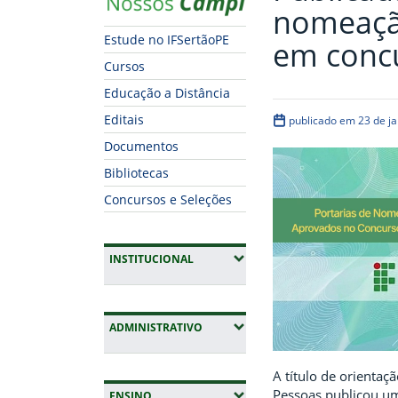
nomeaçã
Estude no IFSertãoPE
em concu
Cursos
Educação a Distância
Editais
publicado em 23 de ja
Documentos
Bibliotecas
Concursos e Seleções
(EXPANDIR SUBMENUS)
INSTITUCIONAL
(EXPANDIR SUBMENUS)
ADMINISTRATIVO
A título de orientaç
Pessoas publicou um
(EXPANDIR SUBMENUS)
ENSINO