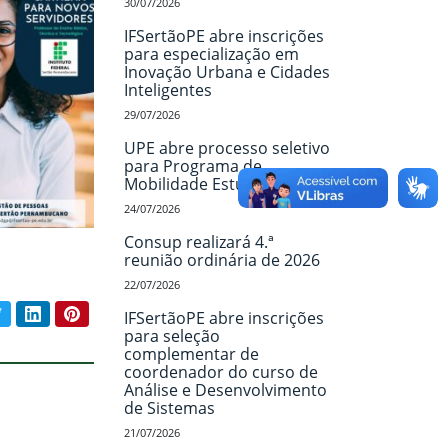
30/07/2026
IFSertãoPE abre inscrições
para especialização em
Inovação Urbana e Cidades
Inteligentes
29/07/2026
UPE abre processo seletivo
para Programa de
Mobilidade Estudantil
24/07/2026
Consup realizará 4.ª
reunião ordinária de 2026
22/07/2026
book
Twitter
LinkedIn
Pinterest
IFSertãoPE abre inscrições
ar conteúdo:
para seleção
complementar de
coordenador do curso de
Análise e Desenvolvimento
de Sistemas
21/07/2026