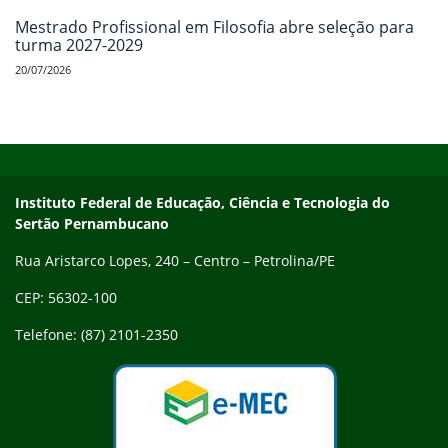
Mestrado Profissional em Filosofia abre seleção para
turma 2027-2029
20/07/2026
Início do rodapé
Fim do conteúdo
Endereço
Instituto Federal de Educação, Ciência e Tecnologia do
Sertão Pernambucano
Rua Aristarco Lopes, 240 – Centro – Petrolina/PE
CEP: 56302-100
Telefone: (87) 2101-2350