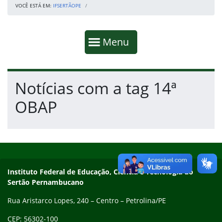
VOCÊ ESTÁ EM:
IFSERTÃOPE
Início da navegação
Mostrar
Menu
Fim da navegação
Início do conteúdo
Notícias com a tag 14ª
OBAP
Início do rodapé
Fim do conteúdo
Endereço
Instituto Federal de Educação, Ciência e Tecnologia do
Sertão Pernambucano
Rua Aristarco Lopes, 240 – Centro – Petrolina/PE
CEP: 56302-100