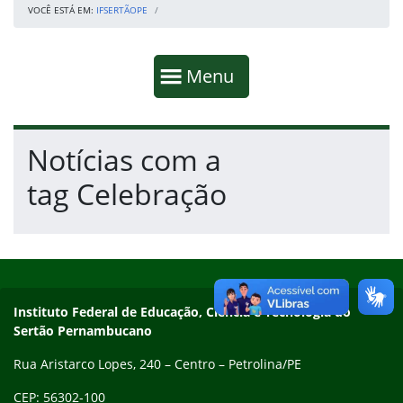
VOCÊ ESTÁ EM:
IFSERTÃOPE
Início da navegação
Mostrar
Menu
Fim da navegação
Início do conteúdo
Notícias com a
tag Celebração
Início do rodapé
Fim do conteúdo
Endereço
Instituto Federal de Educação, Ciência e Tecnologia do
Sertão Pernambucano
Rua Aristarco Lopes, 240 – Centro – Petrolina/PE
CEP: 56302-100