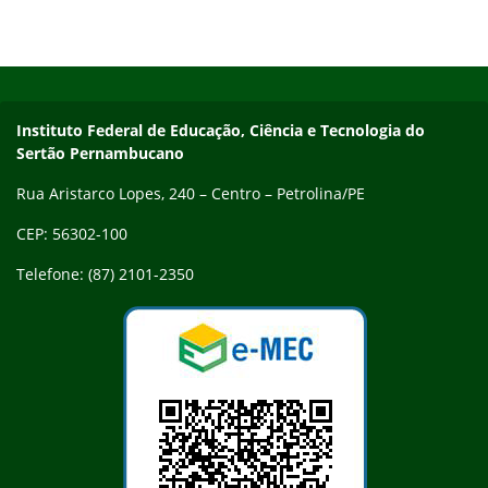
Início do rodapé
Fim do conteúdo
Endereço
Instituto Federal de Educação, Ciência e Tecnologia do
Sertão Pernambucano
Rua Aristarco Lopes, 240 – Centro – Petrolina/PE
CEP: 56302-100
Telefone: (87) 2101-2350