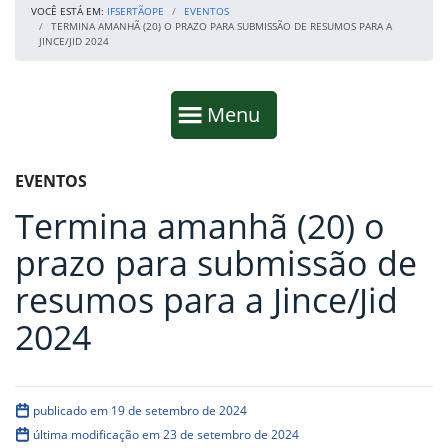
VOCÊ ESTÁ EM:
IFSERTÃOPE
EVENTOS
TERMINA AMANHÃ (20) O PRAZO PARA SUBMISSÃO DE RESUMOS PARA A
JINCE/JID 2024
Início da navegação
Mostrar
Menu
Fim da navegação
Início do conteúdo
EVENTOS
Termina amanhã (20) o
prazo para submissão de
resumos para a Jince/Jid
2024
publicado em 19 de setembro de 2024
última modificação em 23 de setembro de 2024