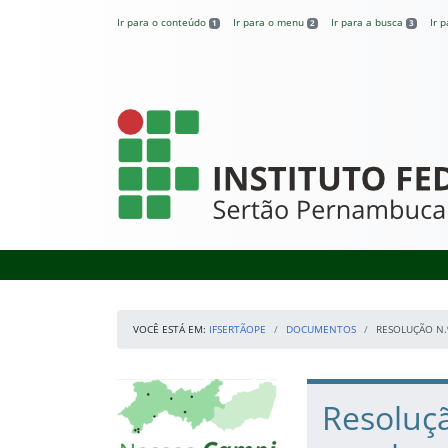
Pular para o conteúdo
Ir para o conteúdo
Ir para o menu
Ir para a busca
Ir 
1
2
3
IFSertãoPE
VOCÊ ESTÁ EM:
IFSERTÃOPE
DOCUMENTOS
RESOLUÇÃO N.
Início da navegação
Mapa Campi
Início do conteúdo
Resoluçã