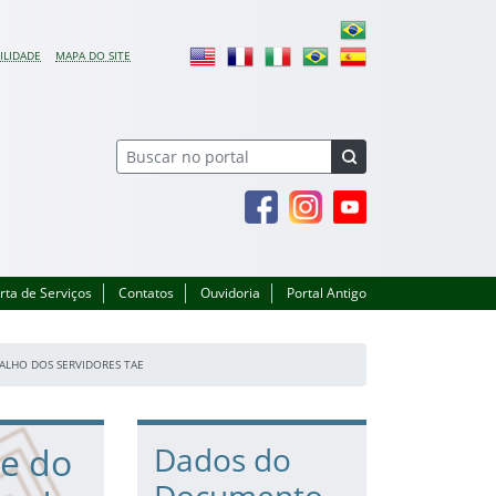
ILIDADE
MAPA DO SITE
Facebook
Instagram
Youtube
rta de Serviços
Contatos
Ouvidoria
Portal Antigo
BALHO DOS SERVIDORES TAE
te do
Dados do