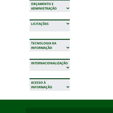
ORÇAMENTO E
(EXPANDIR SUBMENUS)
ADMINISTRAÇÃO
(EXPANDIR SUBMENUS)
LICITAÇÕES
TECNOLOGIA DA
(EXPANDIR SUBMENUS)
INFORMAÇÃO
INTERNACIONALIZAÇÃO
(EXPANDIR SUBMENUS)
ACESSO À
(EXPANDIR SUBMENUS)
INFORMAÇÃO
Início do rodapé
Fim da navegação