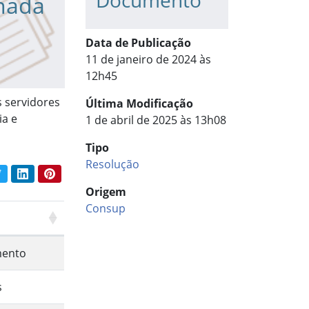
Documento
rnada
Data de Publicação
11 de janeiro de 2024 às
12h45
s servidores
Última Modificação
ia e
1 de abril de 2025 às 13h08
Tipo
Resolução
book
Twitter
LinkedIn
Pinterest
har conteúdo:
Origem
Consup
ento
s