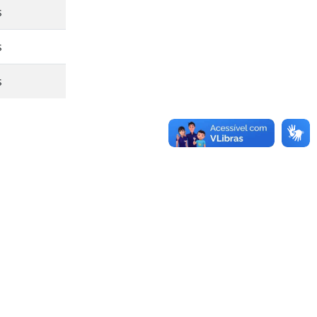
s
s
s