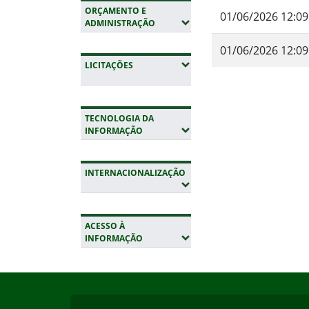
ORÇAMENTO E
01/06/2026 12:09
(EXPANDIR SUBMENUS)
ADMINISTRAÇÃO
01/06/2026 12:09
(EXPANDIR SUBMENUS)
LICITAÇÕES
Fim do conteúdo
TECNOLOGIA DA
(EXPANDIR SUBMENUS)
INFORMAÇÃO
INTERNACIONALIZAÇÃO
(EXPANDIR SUBMENUS)
ACESSO À
(EXPANDIR SUBMENUS)
INFORMAÇÃO
Início do rodapé
Fim da navegação