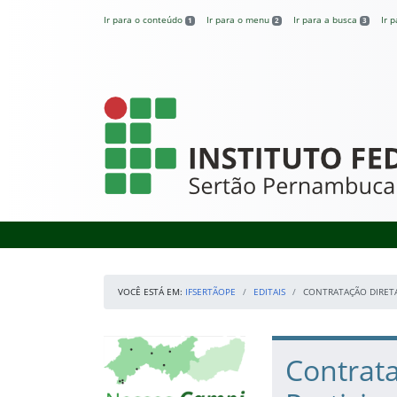
Pular para o conteúdo
Ir para o conteúdo
Ir para o menu
Ir para a busca
Ir 
1
2
3
IFSertãoPE
VOCÊ ESTÁ EM:
IFSERTÃOPE
EDITAIS
CONTRATAÇÃO DIRETA 
Início da navegação
Mapa Campi
Início do conteúdo
Contrata