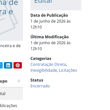
Edital
na de
ra e
Data de Publicação
1 de junho de 2026 às
12h10
Última Modificação
1 de junho de 2026 às
nceira e de
12h10
Categorias
Contratação Direta
,
book
Twitter
LinkedIn
Pinterest
har conteúdo:
Inexigibilidade
,
Licitações
Status
upo
Encerrado
ital
blicações