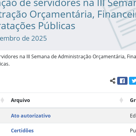
ação de servidores na III Sema
ração Orçamentária, Financei
atações Públicas
tembro de 2025
rvidores na III Semana de Administração Orçamentária, Fina
icas.
Face
Compartil
Arquivo
Gr
Ato autorizativo
Ed
Certidões
Pu