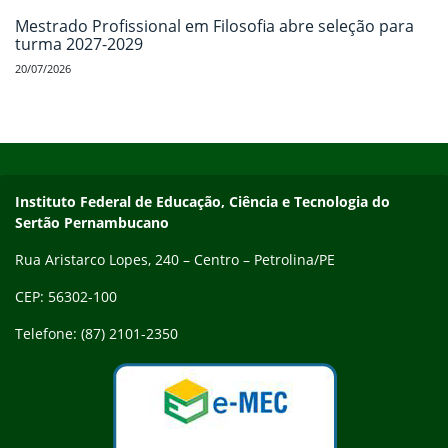
Mestrado Profissional em Filosofia abre seleção para
turma 2027-2029
20/07/2026
Início do rodapé
Fim do conteúdo
Endereço
Instituto Federal de Educação, Ciência e Tecnologia do
Sertão Pernambucano
Rua Aristarco Lopes, 240 – Centro – Petrolina/PE
CEP: 56302-100
Telefone: (87) 2101-2350