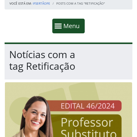
VOCÊ ESTÁ EM:
IFSERTÃOPE
POSTS COM A TAG "RETIFICAÇÃO"
Início da navegação
Mostrar
Menu
Fim da navegação
Início do conteúdo
Notícias com a
tag Retificação