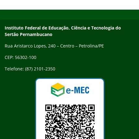
preliminar da Prova de Desempenho Didático e Prova de
Início do rodapé
Fim do conteúdo
Títulos foi prorrogada até o dia 15 de agosto e deve ser…
Endereço
Instituto Federal de Educação, Ciência e Tecnologia do
Sertão Pernambucano
Rua Aristarco Lopes, 240 – Centro – Petrolina/PE
CEP: 56302-100
Telefone: (87) 2101-2350