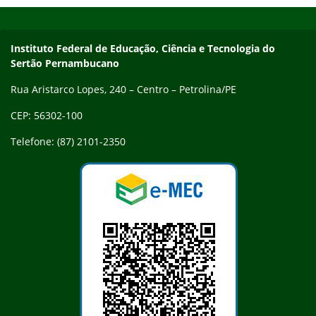
Início do rodapé
Fim do conteúdo
Endereço
Instituto Federal de Educação, Ciência e Tecnologia do
Sertão Pernambucano
Rua Aristarco Lopes, 240 – Centro – Petrolina/PE
CEP: 56302-100
Telefone: (87) 2101-2350