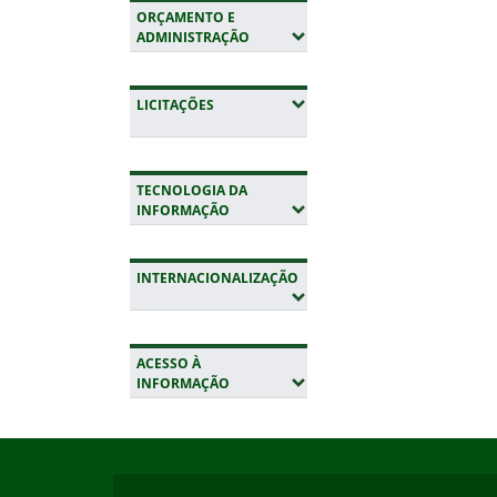
ORÇAMENTO E
(EXPANDIR SUBMENUS)
ADMINISTRAÇÃO
(EXPANDIR SUBMENUS)
LICITAÇÕES
TECNOLOGIA DA
(EXPANDIR SUBMENUS)
INFORMAÇÃO
INTERNACIONALIZAÇÃO
(EXPANDIR SUBMENUS)
ACESSO À
(EXPANDIR SUBMENUS)
INFORMAÇÃO
Início do rodapé
Fim da navegação