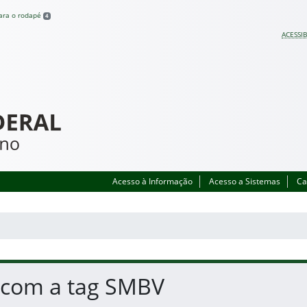
para o rodapé
4
ACESSIB
Acesso à Informação
Acesso a Sistemas
Ca
s com a tag SMBV