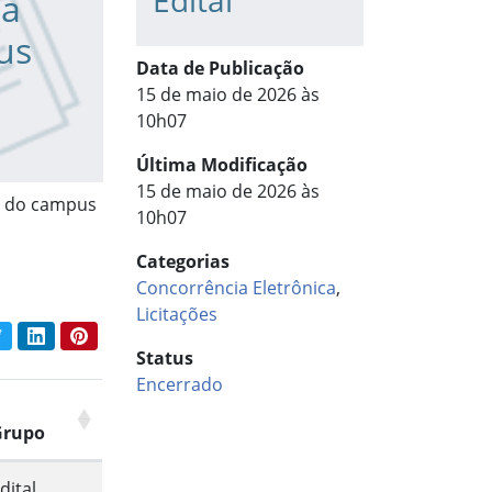
Edital
ia
us
Data de Publicação
15 de maio de 2026 às
10h07
Última Modificação
15 de maio de 2026 às
a do campus
10h07
Categorias
Concorrência Eletrônica
,
Licitações
book
Twitter
LinkedIn
Pinterest
har conteúdo:
Status
Encerrado
Grupo
dital