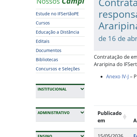
Contrat
respons
Estude no IFSertãoPE
Araripin
Cursos
Educação a Distância
de 16 de abr
Editais
Documentos
Contratação de em
Bibliotecas
Araripina do IFSer
Concursos e Seleções
Anexo IV-J
– P
(EXPANDIR SUBMENUS)
INSTITUCIONAL
(EXPANDIR SUBMENUS)
Publicado
ADMINISTRATIVO
em
A
15/05/2026
E
(EXPANDIR SUBMENUS)
ENSINO