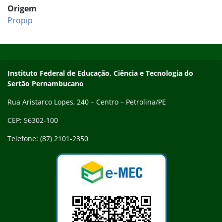
Origem
Propip
Início do rodapé
Fim do conteúdo
Endereço
Instituto Federal de Educação, Ciência e Tecnologia do
Sertão Pernambucano
Rua Aristarco Lopes, 240 – Centro – Petrolina/PE
CEP: 56302-100
Telefone: (87) 2101-2350