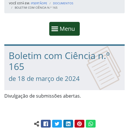
VOCÊ ESTÁ EM:
IFSERTÃOPE
DOCUMENTOS
BOLETIM COM CIÊNCIA N.º 165
Início da navegação
Mostrar
Menu
Fim da navegação
Início do conteúdo
Boletim com Ciência n.º
165
de 18 de março de 2024
Divulgação de submissões abertas.
Facebook
Twitter
LinkedIn
Pinterest
WhatsApp
Compartilhar conteúdo: