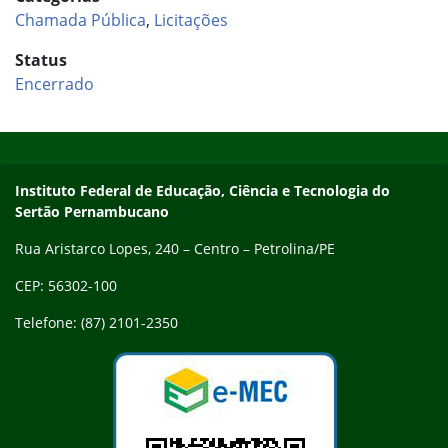
Chamada Pública
,
Licitações
Status
Encerrado
Início do rodapé
Fim do conteúdo
Endereço
Instituto Federal de Educação, Ciência e Tecnologia do
Sertão Pernambucano
Rua Aristarco Lopes, 240 – Centro – Petrolina/PE
CEP: 56302-100
Telefone: (87) 2101-2350