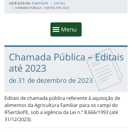
VOCÊ ESTÁ EM:
IFSERTÃOPE
EDITAIS
CHAMADA PÚBLICA – EDITAIS ATÉ 2023
Início da navegação
Mostrar
Menu
Fim da navegação
Início do conteúdo
Chamada Pública – Editais
até 2023
de 31 de dezembro de 2023
Editais de chamada pública referente à aquisição de
alimentos da Agricultura Familiar para os campi do
IFSertãoPE, sob a vigência da Lei n.º 8.666/1993 (até
31/12/2023).