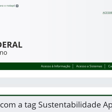
para o rodapé
4
ACESSIB
Acesso à Informação
Acesso a Sistemas
Ca
 com a tag Sustentabilidade A