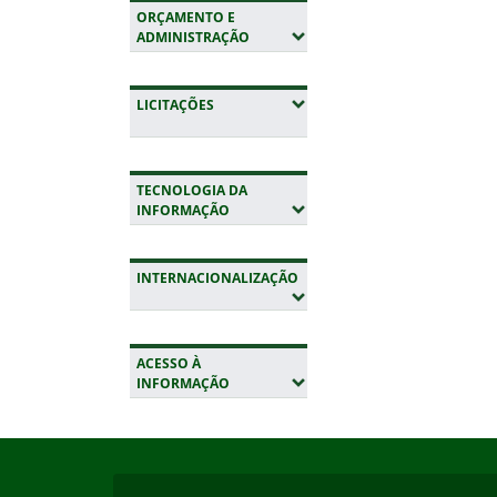
ORÇAMENTO E
(EXPANDIR SUBMENUS)
ADMINISTRAÇÃO
(EXPANDIR SUBMENUS)
LICITAÇÕES
TECNOLOGIA DA
(EXPANDIR SUBMENUS)
INFORMAÇÃO
INTERNACIONALIZAÇÃO
(EXPANDIR SUBMENUS)
ACESSO À
(EXPANDIR SUBMENUS)
INFORMAÇÃO
Início do rodapé
Fim da navegação