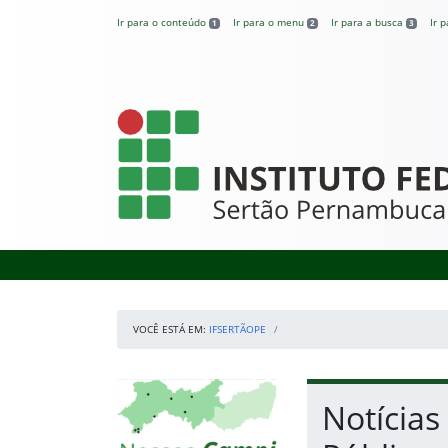
Pular para o conteúdo
Ir para o conteúdo
Ir para o menu
Ir para a busca
Ir 
1
2
3
IFSertãoPE
VOCÊ ESTÁ EM:
IFSERTÃOPE
Início da navegação
Mapa Campi
Início do conteúdo
Notícias